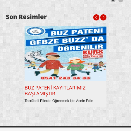
Son Resimler
BUZ PATENİ KAYITLARIMIZ
BUZ PATEN
BAŞLAMIŞTIR
ÖĞRENİLİ
Tecrübeli Ellerde Öğrenmek İçin Acele Edin
Buz Pateni, Buz